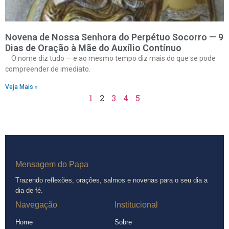
Novena de Nossa Senhora do Perpétuo Socorro — 9
Dias de Oração à Mãe do Auxílio Contínuo
O nome diz tudo — e ao mesmo tempo diz mais do que se pode
compreender de imediato.
Veja Mais »
1
2
3
4
5
Mensagem do Papa
Trazendo reflexões, orações, salmos e novenas para o seu dia a
dia de fé.
Navegação
Institucional
Home
Sobre