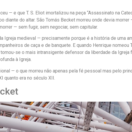
u — e que T. S. Eliot imortalizou na peça “Assassinato na Catedra
spo diante do altar. São Tomás Becket morreu onde devia morrer 
morrer — sem fugir, sem negociar, sem capitular.
da Igreja medieval — precisamente porque é a história de uma am
companheiros de caça e de banquete. E quando Henrique nomeou
tornou-se o mais intransigente defensor da liberdade da Igreja 
ofunda à Igreja.
cional — o que morreu não apenas pela fé pessoal mas pelo princ
XI quanto era no século XII.
cket