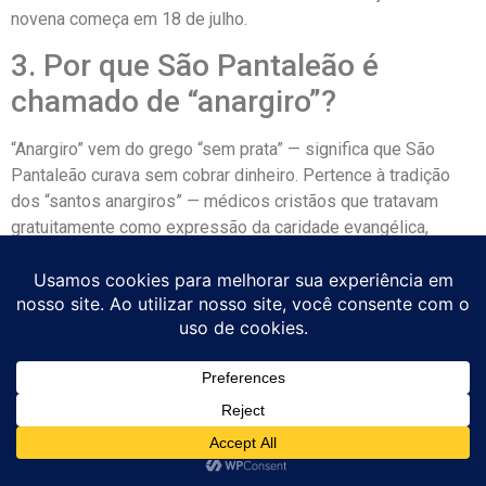
novena começa em 18 de julho.
3. Por que São Pantaleão é
chamado de “anargiro”?
“Anargiro” vem do grego “sem prata” — significa que São
Pantaleão curava sem cobrar dinheiro. Pertence à tradição
dos “santos anargiros” — médicos cristãos que tratavam
gratuitamente como expressão da caridade evangélica,
incluindo os Santos Cosme e Damião. Esta medicina gratuita
motivada pela fé foi uma das primeiras formas de saúde
universal acessível da história.
4. Quem foi Hermolau, o padre
que converteu São Pantaleão?
Hermolau foi um sacerdote cristão de Nicomédia que
encontrou Pantaleão caminhando pela cidade e travou com