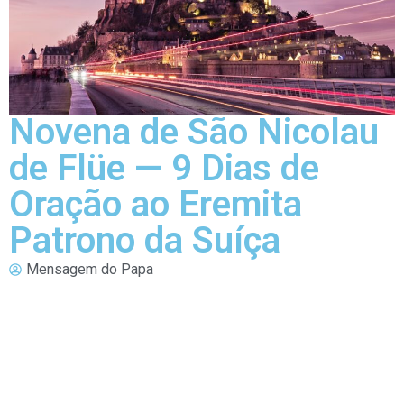
Novena de São Nicolau
de Flüe — 9 Dias de
Oração ao Eremita
Patrono da Suíça
Mensagem do Papa