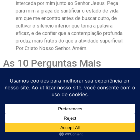
interceda por mim junto ao Senhor Jesus. Peça
para mim a graça de santificar o estado de vida
em que me encontro antes de buscar outro, de
cultivar o silêncio interior que torna a palavra
eficaz, e de confiar que a contemplação profunda
produz mais frutos do que a atividade superficial.
Por Cristo Nosso Senhor. Amém.
As 10 Perguntas Mais
Frequentes sobre São Nicolau
de Flüe e Esta Novena
1. Quem foi São Nicolau de Flüe?
São Nicolau de Flüe (1417-1487), conhecido como “Bruder
Klaus” (Irmão Claus), foi um pai de família suíço que, aos
cinquenta anos, com o consentimento da esposa, tornou-se