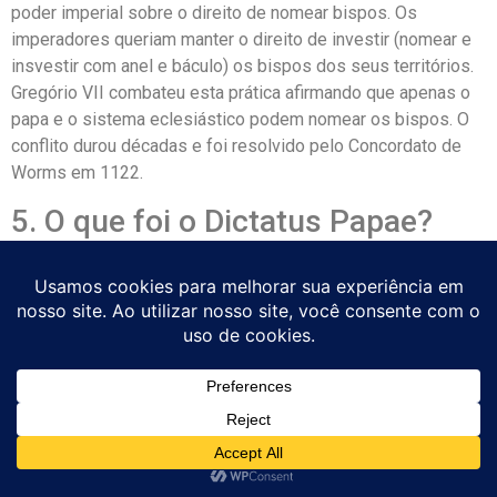
poder imperial sobre o direito de nomear bispos. Os
imperadores queriam manter o direito de investir (nomear e
insvestir com anel e báculo) os bispos dos seus territórios.
Gregório VII combateu esta prática afirmando que apenas o
papa e o sistema eclesiástico podem nomear os bispos. O
conflito durou décadas e foi resolvido pelo Concordato de
Worms em 1122.
5. O que foi o Dictatus Papae?
O “Dictatus Papae” (1075) foi uma lista de 27 proposições
publicadas por Gregório VII que afirmavam as prerrogativas
da autoridade papal: apenas o papa pode convocar concílios
universais, pode depor imperadores, tem precedência sobre
todos os bispos, etc. Foi o manifesto teórico da Reforma
Gregoriana e o fundamento doutrinário do confronto com
Henrique IV.