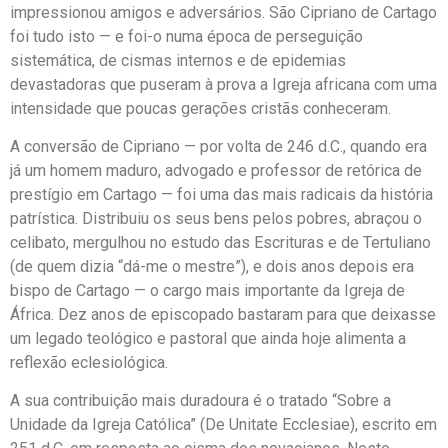
impressionou amigos e adversários. São Cipriano de Cartago
foi tudo isto — e foi-o numa época de perseguição
sistemática, de cismas internos e de epidemias
devastadoras que puseram à prova a Igreja africana com uma
intensidade que poucas gerações cristãs conheceram.
A conversão de Cipriano — por volta de 246 d.C., quando era
já um homem maduro, advogado e professor de retórica de
prestígio em Cartago — foi uma das mais radicais da história
patrística. Distribuiu os seus bens pelos pobres, abraçou o
celibato, mergulhou no estudo das Escrituras e de Tertuliano
(de quem dizia “dá-me o mestre”), e dois anos depois era
bispo de Cartago — o cargo mais importante da Igreja de
África. Dez anos de episcopado bastaram para que deixasse
um legado teológico e pastoral que ainda hoje alimenta a
reflexão eclesiológica.
A sua contribuição mais duradoura é o tratado “Sobre a
Unidade da Igreja Católica” (De Unitate Ecclesiae), escrito em