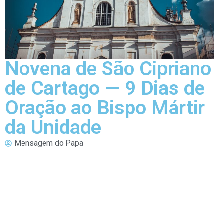
Novena de São Cipriano
de Cartago — 9 Dias de
Oração ao Bispo Mártir
da Unidade
Mensagem do Papa