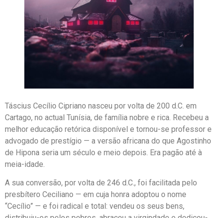
Táscius Cecílio Cipriano nasceu por volta de 200 d.C. em
Cartago, no actual Tunísia, de família nobre e rica. Recebeu a
melhor educação retórica disponível e tornou-se professor e
advogado de prestígio — a versão africana do que Agostinho
de Hipona seria um século e meio depois. Era pagão até à
meia-idade.
A sua conversão, por volta de 246 d.C., foi facilitada pelo
presbítero Ceciliano — em cuja honra adoptou o nome
“Cecílio” — e foi radical e total: vendeu os seus bens,
distribuiu-os pelos pobres, abraçou a virgindade e dedicou-