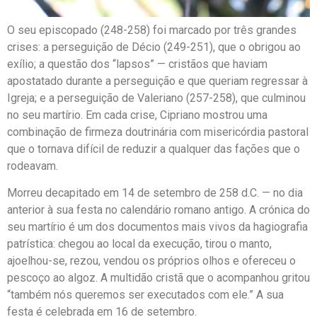
O seu episcopado (248-258) foi marcado por três grandes
crises: a perseguição de Décio (249-251), que o obrigou ao
exílio; a questão dos “lapsos” — cristãos que haviam
apostatado durante a perseguição e que queriam regressar à
Igreja; e a perseguição de Valeriano (257-258), que culminou
no seu martírio. Em cada crise, Cipriano mostrou uma
combinação de firmeza doutrinária com misericórdia pastoral
que o tornava difícil de reduzir a qualquer das fações que o
rodeavam.
Morreu decapitado em 14 de setembro de 258 d.C. — no dia
anterior à sua festa no calendário romano antigo. A crónica do
seu martírio é um dos documentos mais vivos da hagiografia
patrística: chegou ao local da execução, tirou o manto,
ajoelhou-se, rezou, vendou os próprios olhos e ofereceu o
pescoço ao algoz. A multidão cristã que o acompanhou gritou
“também nós queremos ser executados com ele.” A sua
festa é celebrada em 16 de setembro.