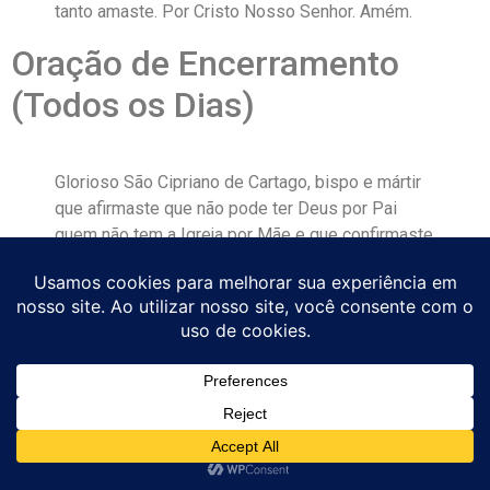
tanto amaste. Por Cristo Nosso Senhor. Amém.
Oração de Encerramento
(Todos os Dias)
Glorioso São Cipriano de Cartago, bispo e mártir
que afirmaste que não pode ter Deus por Pai
quem não tem a Igreja por Mãe e que confirmaste
esta fé com o sangue, recebei as orações desta
novena e intercedei por mim e pelas minhas
intenções junto ao Senhor Jesus. Obtende para
mim a graça de amar a Igreja com amor filial, de
rezar com consciência comunitária e de viver com
a intensidade de quem sabe que o tempo é dom
precioso. Por Cristo Nosso Senhor. Amém.
Quando Rezar Esta Novena