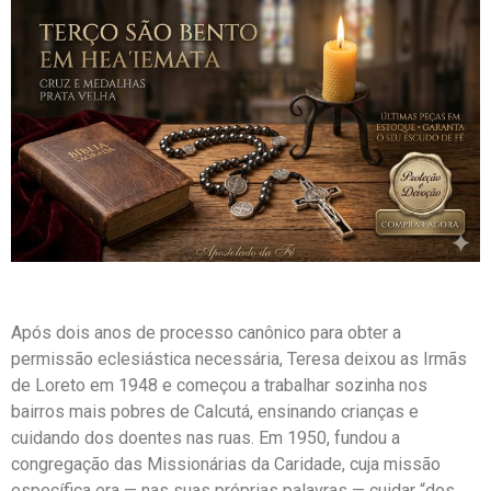
Após dois anos de processo canônico para obter a
permissão eclesiástica necessária, Teresa deixou as Irmãs
de Loreto em 1948 e começou a trabalhar sozinha nos
bairros mais pobres de Calcutá, ensinando crianças e
cuidando dos doentes nas ruas. Em 1950, fundou a
congregação das Missionárias da Caridade, cuja missão
específica era — nas suas próprias palavras — cuidar “dos