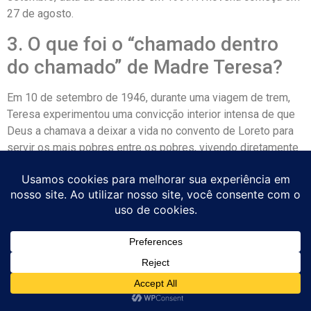
27 de agosto.
3. O que foi o “chamado dentro
do chamado” de Madre Teresa?
Em 10 de setembro de 1946, durante uma viagem de trem,
Teresa experimentou uma convicção interior intensa de que
Deus a chamava a deixar a vida no convento de Loreto para
servir os mais pobres entre os pobres, vivendo diretamente
entre eles nas ruas.
4. O que foram as Missionárias
da Caridade?
As Missionárias da Caridade é a congregação religiosa
fundada por Madre Teresa em 1950, dedicada a servir “os
mais pobres entre os pobres”: moribundos abandonados,
leprosos, órfãos, doentes terminais. Começou com doze