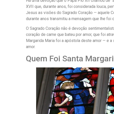
Há uma devoção que o Papa Pio XII chamou de “a 
XVII que, durante anos, foi considerada louca, p
Jesus as visões do Sagrado Coração — aquele Co
durante anos transmitiu a mensagem que lhe foi c
O Sagrado Coração não é devoção sentimentalist
coração de carne que bateu por amor, que foi at
Margarida Maria foi a apóstola deste amor — e a
amor.
Quem Foi Santa Margari