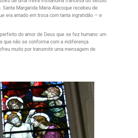
ões de uma freira visitandina francesa do século
es. Santa Margarida Maria Alacoque recebeu de
e era amado em troca com tanta ingratidão — e
 perfeito do amor de Deus que se fez humano: um
us que não se conforma com a indiferença.
sofreu muito por transmitir uma mensagem de