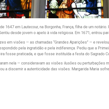
 1647 em Lautecour, na Borgonha, França, filha de um notário. Fi
ntiu desde jovem o apelo à vida religiosa. Em 1671, entrou par
ezes em visões — as chamadas “Grandes Aparições” — e revelo
pondido pela ingratidão e pela indiferença. Pediu que a Prime
ira fosse praticada, e que fosse instituída a festa do Sagrado C
itaram nela — consideravam as visões ilusões ou perturbações m
ou a discernir a autenticidade das visões. Margarida Maria sof