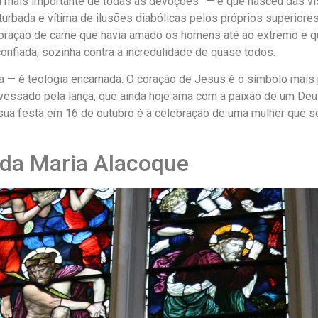
mais importante de todas as devoções” — e que nasceu das vis
erturbada e vítima de ilusões diabólicas pelos próprios superior
ração de carne que havia amado os homens até ao extremo e qu
onfiada, sozinha contra a incredulidade de quase todos.
a — é teologia encarnada. O coração de Jesus é o símbolo mais
ravessado pela lança, que ainda hoje ama com a paixão de um De
 sua festa em 16 de outubro é a celebração de uma mulher que 
da Maria Alacoque