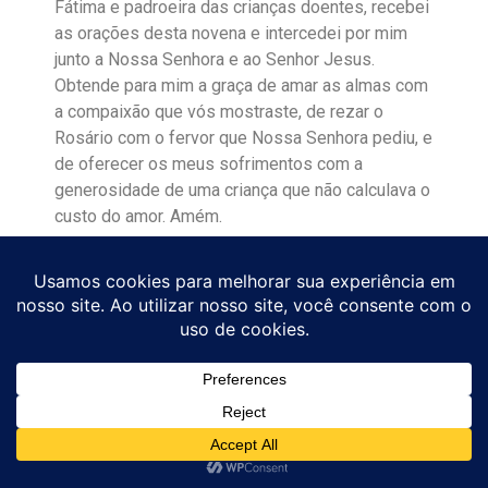
Fátima e padroeira das crianças doentes, recebei
as orações desta novena e intercedei por mim
junto a Nossa Senhora e ao Senhor Jesus.
Obtende para mim a graça de amar as almas com
a compaixão que vós mostraste, de rezar o
Rosário com o fervor que Nossa Senhora pediu, e
de oferecer os meus sofrimentos com a
generosidade de uma criança que não calculava o
custo do amor. Amém.
Quando Rezar Esta Novena
De 11 a 19 de fevereiro
— nos nove dias antes da
festa de 20 de fevereiro
Por crianças doentes
— Jacinta é a sua patrona
especial
Para pedir a paz do mundo
Pela conversão dos pecadores
Por quem sofre sozinho, longe da família