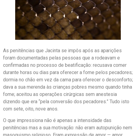
As penitências que Jacinta se impôs após as aparições
foram documentadas pelas pessoas que a rodeavam e
confirmadas no processo de beatificação: recusava comer
durante horas ou dias para oferecer a fome pelos pecadores;
dormia no chão em vez da cama para oferecer o desconforto;
dava a sua merenda às crianças pobres mesmo quando tinha
fome; aceitou as operações cirúrgicas sem anestesia
dizendo que era “pela conversão dos pecadores.” Tudo isto
com sete, oito, nove anos.
O que impressiona não é apenas a intensidade das
penitências mas a sua motivação: não eram autopunição nem
masoquismo religioso. Eram expressão de amor — amor